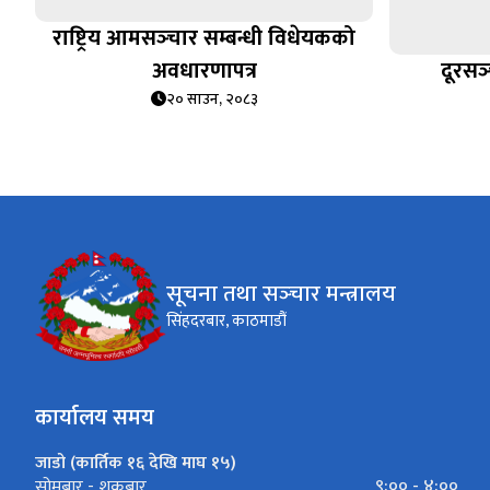
राष्ट्रिय आमसञ्‍चार सम्बन्धी विधेयकको
अवधारणापत्र
दूरसञ
२० साउन, २०८३
सूचना तथा सञ्‍चार मन्त्रालय
सिंहदरबार, काठमाडौं
कार्यालय समय
जाडो (कार्तिक १६ देखि माघ १५)
९:०० - ४:००
सोमबार - शुक्रबार