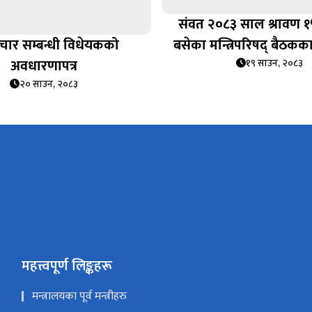
संवत २०८३ साल श्रावण १
्‍चार सम्बन्धी विधेयकको
बसेका मन्त्रिपरिषद् बैठकका
अवधारणापत्र
१९ साउन, २०८३
२० साउन, २०८३
महत्त्वपूर्ण लिङ्कहरू
मन्त्रालयका पूर्व मन्त्रीहरु