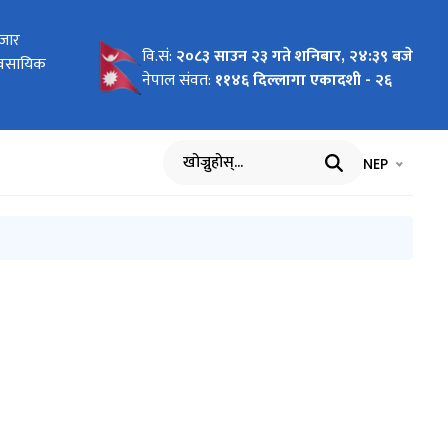
र कानून)
बजार
रेका
ा
 2026 To
 Pilot
ागि
न दरखास्त
 कार्ययोजना
र तथा सूचना
वि.सं:
२०८३ साउन २३ गते शनिबार, २४:३९ बजे
र्ययोजनाको
यावसायिक
र्वार्ताको
cific"
nment of
वार्ता
नेपाल संवत:
११४६ दिल्लागा एकादशी - २६
भाषा चयन गर्नुह
भाषा प
NEP
खोज्नुहोस्