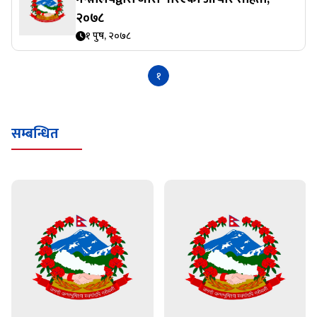
२०७८
१ पुष, २०७८
१
सम्बन्धित