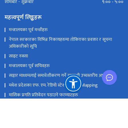
९:०० - ५:००
सोमबार - शुक्रबार
महत्त्वपूर्ण लिङ्कहरू
मन्त्रालयका पूर्व मन्त्रीहरु
नेपाल सरकारका विभिन्न निकायहरुमा तोकिएका प्रवक्ता र सूचना
अधिकारीको सूचि
साइट नक्सा
मन्त्रालयका पूर्व सचिवहरु
सञ्चार माध्यमलाई समावेशीकरण गर्ने सम्बन्धी उच्चस्तरीय आयोग
मधेश प्रदेशका एफ. एम. रेडियो स्टेशनको GIS Mapping
मासिक प्रगति प्रतिवेदन पठाउने फरम्याटहरु
मस्तिष्क लाभ केन्द्र
प्रधानमन्त्री तथा मन्त्रिपरिषद्को कार्यालय
सङ्घीय मामिला तथा सामान्य प्रशासन मन्‍त्रालय