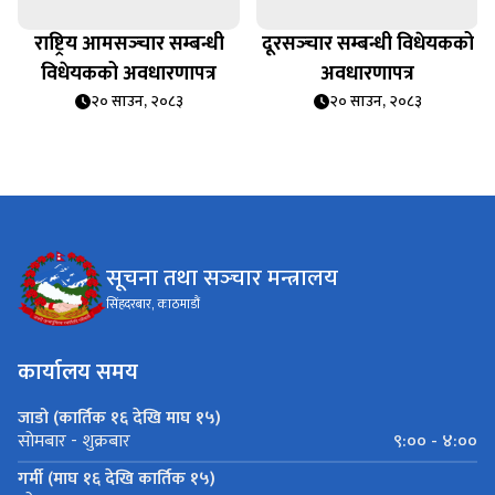
राष्ट्रिय आमसञ्‍चार सम्बन्धी
दूरसञ्‍चार सम्बन्धी विधेयकको
विधेयकको अवधारणापत्र
अवधारणापत्र
२० साउन, २०८३
२० साउन, २०८३
सूचना तथा सञ्‍चार मन्त्रालय
सिंहदरबार, काठमाडौं
कार्यालय समय
जाडो (कार्तिक १६ देखि माघ १५)
९:०० - ४:००
सोमबार - शुक्रबार
गर्मी (माघ १६ देखि कार्तिक १५)