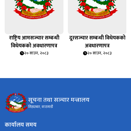
राष्ट्रिय आमसञ्‍चार सम्बन्धी
दूरसञ्‍चार सम्बन्धी विधेयकको
विधेयकको अवधारणापत्र
अवधारणापत्र
२० साउन, २०८३
२० साउन, २०८३
सूचना तथा सञ्‍चार मन्त्रालय
सिंहदरबार, काठमाडौं
कार्यालय समय