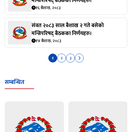
मन्त्रिपरिषद् बैठकका निर्णयहरु।
१६ बैशाख, २०८३
संवत २०८३ साल बैशाख २ गते बसेको
मन्त्रिपरिषद् बैठकका निर्णयहरु।
१४ बैशाख, २०८३
१
२
३
सम्बन्धित