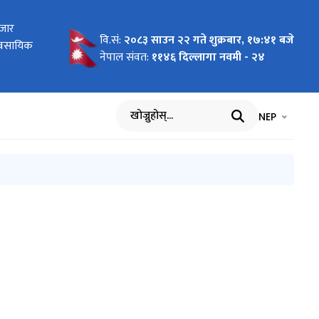
र कानून)
बजार
रेका
ा
 2026 To
 Pilot
ागि
न दरखास्त
र तथा सूचना
वि.सं:
२०८३ साउन २२ गते शुक्रबार, १७:४१ बजे
र्ययोजनाको
यावसायिक
र्वार्ताको
cific"
nment of
वार्ता
ा
नेपाल संवत:
११४६ दिल्लागा नवमी - २४
भाषा चयन गर्नुह
भाषा प
NEP
खोज्नुहोस्