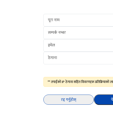
पूरा नाम
सम्पर्क नम्बर
इमेल
ठेगाना
** तपाईंको IP ठेगाना सहित विवरणहरू प्रतिक्रियाको ला
रद्द गर्नुहोस्
प