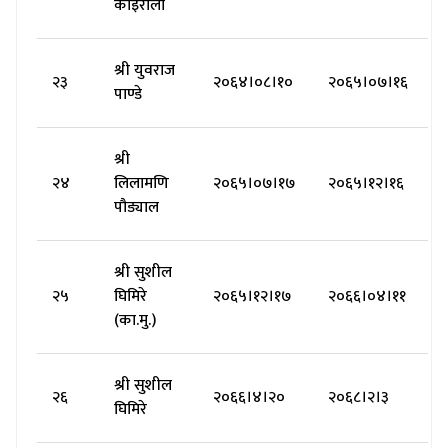
कोइराला
श्री युवराज
२३
२०६४।०८।१०
२०६५।०७।१६
पाण्डे
श्री
२४
लिलामणि
२०६५।०७।१७
२०६५।१२।१६
पौड्याल
श्री सुशील
२५
घिमिरे
२०६५।१२।१७
२०६६।०४।११
(का.मु.)
श्री सुशील
२६
२०६६।४।२०
२०६८।२।३
घिमिरे