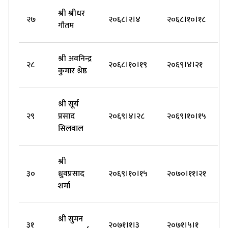
श्री श्रीधर
२७
२०६८।२।४
२०६८।१०।१८
गौतम
श्री अवनिन्द्र
२८
२०६८।१०।१९
२०६९।४।२१
कुमार श्रेष्ठ
श्री सूर्य
२९
प्रसाद
२०६९।४।२८
२०६९।१०।१५
सिलवाल
श्री
३०
ध्रुवप्रसाद
२०६९।१०।१५
२०७०।११।२१
शर्मा
श्री सुमन
३१
२०७१।१।३
२०७१।५।१