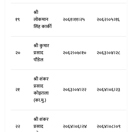
श्री
१९
लोकमान
२०६१।११।२५
२०६२।०५।१६
सिंह कार्की
श्री कुमार
२०
प्रसाद
२०६२।०७।१०
२०६३।०४।२८
पौडेल
श्री शंकर
प्रसाद
२१
२०६३।०४।२२
२०६४।०६।२३
कोइराला
(का.मु.)
श्री शंकर
२२
प्रसाद
२०६४।०६।२४
२०६४।०८।०९