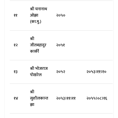
श्री घनानाथ
११
ओझा
२०५०
(का.मु.)
श्री
१२
जीतबहादुर
२०५१
कार्की
श्री भोजराज
१३
२०५२
२०५३।११।१०
पोखरेल
श्री
१४
सुशीलकान्त
२०५३।११।११
२०५५।०८।१६
झा