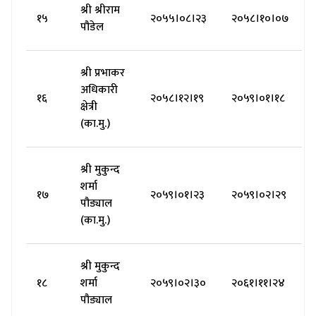
श्री श्रीराम
१५
२०५५।०८।२३
२०५८।१०।०७
पौडेल
श्री प्रभाकर
अधिकारी
१६
२०५८।१२।१९
२०५९।०१।१८
क्षेत्री
(का.मु.)
श्री मुकुन्द
शर्मा
१७
२०५९।०१।२३
२०५९।०२।२९
पौड्याल
(का.मु.)
श्री मुकुन्द
१८
शर्मा
२०५९।०२।३०
२०६१।११।२४
पौड्याल