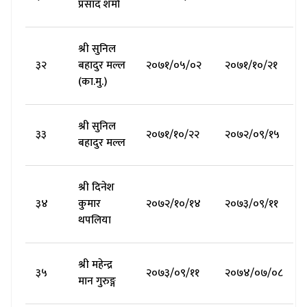
प्रसाद शर्मा
श्री सुनिल
३२
बहादुर मल्ल
२०७१/०५/०२
२०७१/१०/२१
(का.मु.)
श्री सुनिल
३३
२०७१/१०/२२
२०७२/०९/१५
बहादुर मल्ल
श्री दिनेश
३४
कुमार
२०७२/१०/१४
२०७३/०९/११
थपलिया
श्री महेन्द्र
३५
२०७३/०९/११
२०७४/०७/०८
मान गुरुङ्ग