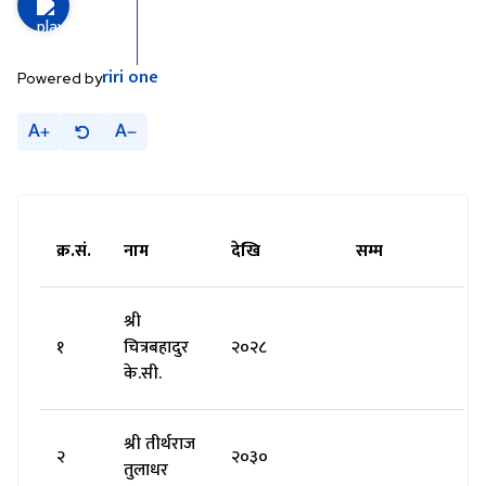
riri
one
Powered by
A
A
क्र.सं.
नाम
देखि
सम्म
श्री
१
चित्रबहादुर
२०२८
के.सी.
श्री तीर्थराज
२
२०३०
तुलाधर