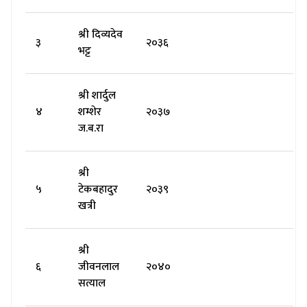
श्री दिव्यदेव
३
२०३६
भट्ट
श्री शार्दुल
४
शम्शेर
२०३७
ज.ब.रा
श्री
५
टेकबहादुर
२०३९
खत्री
श्री
६
जीवनलाल
२०४०
सत्याल