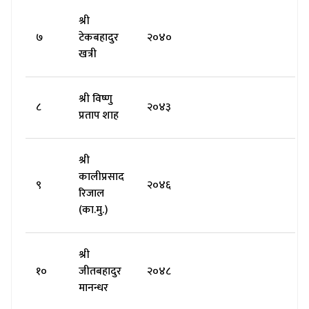
श्री
७
टेकबहादुर
२०४०
खत्री
श्री विष्णु
८
२०४३
प्रताप शाह
श्री
कालीप्रसाद
९
२०४६
रिजाल
(का.मु.)
श्री
१०
जीतबहादुर
२०४८
मानन्धर