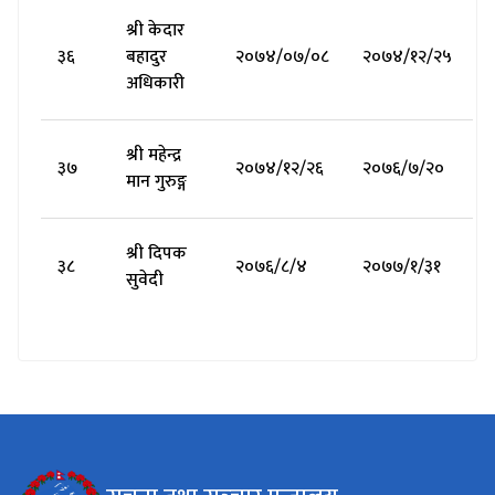
श्री केदार
३६
बहादुर
२०७४/०७/०८
२०७४/१२/२५
अधिकारी
श्री महेन्द्र
३७
२०७४/१२/२६
२०७६/७/२०
मान गुरुङ्ग
श्री दिपक
३८
२०७६/८/४
२०७७/१/३१
सुवेदी