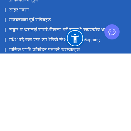
अधिकारीको सूचि
साइट नक्सा
मन्त्रालयका पूर्व सचिवहरु
सञ्चार माध्यमलाई समावेशीकरण गर्ने सम्बन्धी उच्चस्तरीय आयोग
मधेश प्रदेशका एफ. एम. रेडियो स्टेशनको GIS Mapping
मासिक प्रगति प्रतिवेदन पठाउने फरम्याटहरु
मस्तिष्क लाभ केन्द्र
प्रधानमन्त्री तथा मन्त्रिपरिषद्को कार्यालय
सङ्घीय मामिला तथा सामान्य प्रशासन मन्‍त्रालय
राष्ट्रिय प्राकृतिक स्रोत तथा वित्त आयोग
सिंहदरबार, काठमाडौं
info@moic.gov.np
‌९७७-१-४२११५५६