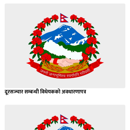
दूरसञ्‍चार सम्बन्धी विधेयकको अवधारणापत्र