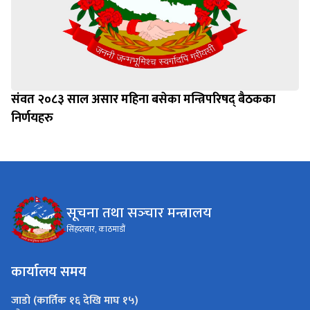
संवत २०८३ साल असार महिना बसेका मन्त्रिपरिषद् बैठकका
निर्णयहरु
सूचना तथा सञ्‍चार मन्त्रालय
सिंहदरबार, काठमाडौं
कार्यालय समय
जाडो (कार्तिक १६ देखि माघ १५)