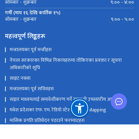
९:०० - ४:००
सोमबार - शुक्रबार
गर्मी (माघ १६ देखि कार्तिक १५)
९:०० - ५:००
सोमबार - शुक्रबार
महत्त्वपूर्ण लिङ्कहरू
मन्त्रालयका पूर्व मन्त्रीहरु
नेपाल सरकारका विभिन्न निकायहरुमा तोकिएका प्रवक्ता र सूचना
अधिकारीको सूचि
साइट नक्सा
मन्त्रालयका पूर्व सचिवहरु
सञ्चार माध्यमलाई समावेशीकरण गर्ने सम्बन्धी उच्चस्तरीय आयोग
मधेश प्रदेशका एफ. एम. रेडियो स्टेशनको GIS Mapping
मासिक प्रगति प्रतिवेदन पठाउने फरम्याटहरु
मस्तिष्क लाभ केन्द्र