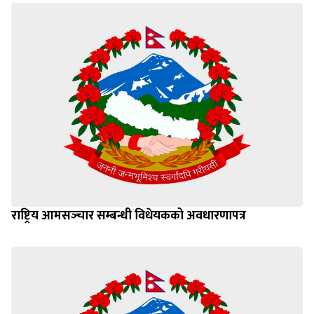
राष्ट्रिय आमसञ्‍चार सम्बन्धी विधेयकको अवधारणापत्र