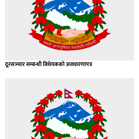
दूरसञ्‍चार सम्बन्धी विधेयकको अवधारणापत्र