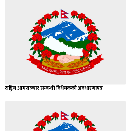
राष्ट्रिय आमसञ्‍चार सम्बन्धी विधेयकको अवधारणापत्र