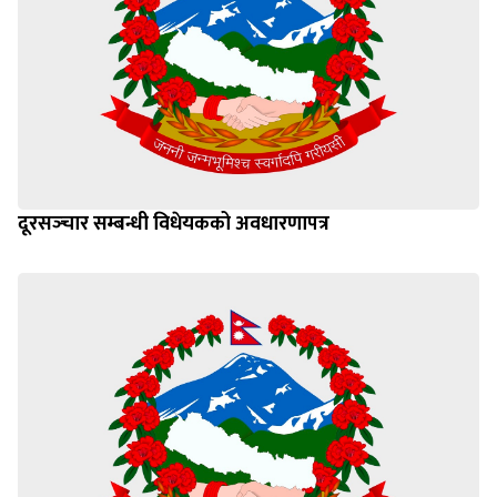
दूरसञ्‍चार सम्बन्धी विधेयकको अवधारणापत्र