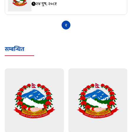
२४ पुष, २०८१
१
सम्बन्धित