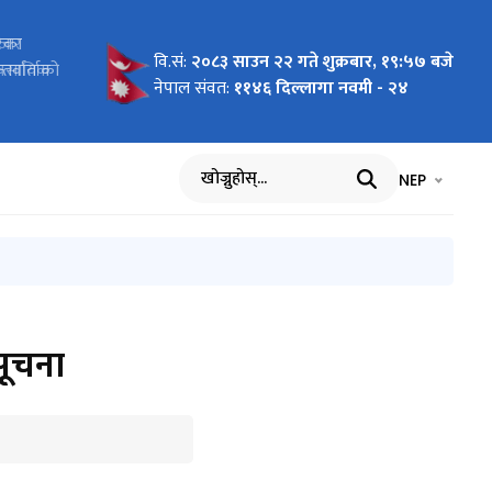
र कानून)
बजार
रेका
ा
 2026 To
 Pilot
ागि
न दरखास्त
र तथा सूचना
वि.सं:
२०८३ साउन २२ गते शुक्रबार, १९:५७ बजे
र्ययोजनाको
यावसायिक
र्वार्ताको
cific"
nment of
वार्ता
ा
नेपाल संवत:
११४६ दिल्लागा नवमी - २४
भाषा चयन गर्नुह
भाषा प
NEP
खोज्नुहोस्
सूचना