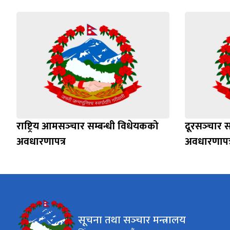
राष्ट्रिय आमसञ्‍चार सम्बन्धी विधेयकको
दूरसञ्‍चार 
अवधारणापत्र
अवधारणापत्
सूचना तथा सञ्‍चार मन्त्रालय