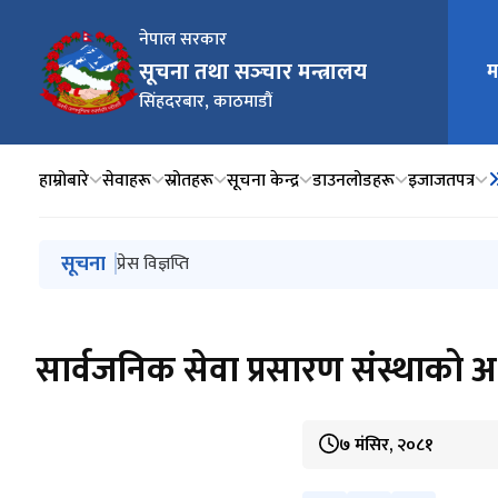
नेपाल सरकार
मुख्य न
सूचना तथा सञ्‍चार मन्त्रालय
म
सिंहदरबार, काठमाडौं
हाम्रोबारे
सेवाहरू
स्रोतहरू
सूचना केन्द्र
डाउनलोडहरू
इजाजतपत्र
मुख्य नेभिगेसनमा जानुहोस्
सूचना
प्रेस विज्ञप्ति
प्रेस विज्ञप्ति
प्रेस विज्ञप्ति
सामाजिक सञ्जालको प्रयोगलाई व्यवस्थित गर्ने सम्बन्धमा सञ्‍चा
प्रेस विज्ञप्ति
सार्वजनिक सेवा प्रसारण संस्थाको अध
७ मंसिर, २०८१