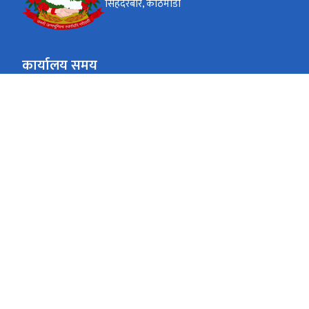
सिंहदरबार, काठमाडौं
कार्यालय समय
जाडो (कार्तिक १६ देखि माघ १५)
९:०० - ४:००
सोमबार - शुक्रबार
गर्मी (माघ १६ देखि कार्तिक १५)
९:०० - ५:००
सोमबार - शुक्रबार