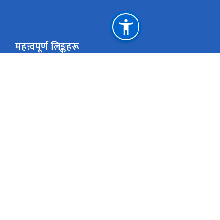
महत्त्वपूर्ण लिङ्कहरू
मन्त्रालयका पूर्व मन्त्रीहरु
साइट नक्सा
सञ्चार माध्यमलाई समावेशीकरण गर्ने सम्बन्धी उच्चस्तरीय आयोग
मासिक प्रगति प्रतिवेदन पठाउने फरम्याटहरु
प्रधानमन्त्री तथा मन्त्रिपरिषद्को कार्यालय
राष्ट्रिय प्राकृतिक स्रोत तथा वित्त आयोग