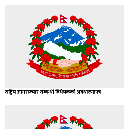
राष्ट्रिय आमसञ्‍चार सम्बन्धी विधेयकको अवधारणापत्र