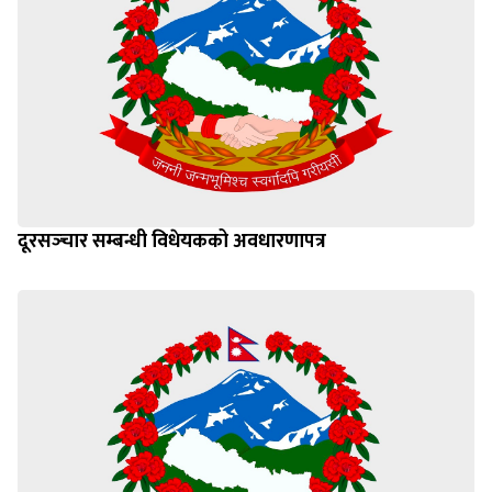
दूरसञ्‍चार सम्बन्धी विधेयकको अवधारणापत्र