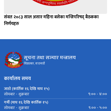
संवत २०८३ साल असार महिना बसेका मन्त्रिपरिषद् बैठकका
निर्णयहरु
सूचना तथा सञ्‍चार मन्त्रालय
सिंहदरबार, काठमाडौं
कार्यालय समय
जाडो (कार्तिक १६ देखि माघ १५)
९:०० - ४:००
सोमबार - शुक्रबार
गर्मी (माघ १६ देखि कार्तिक १५)
९:०० - ५:००
सोमबार - शुक्रबार