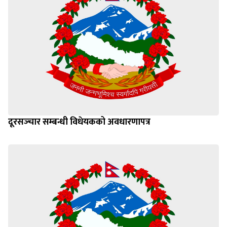
दूरसञ्‍चार सम्बन्धी विधेयकको अवधारणापत्र