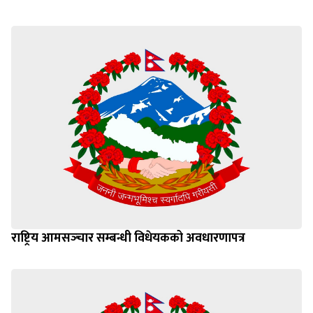
राष्ट्रिय आमसञ्‍चार सम्बन्धी विधेयकको अवधारणापत्र