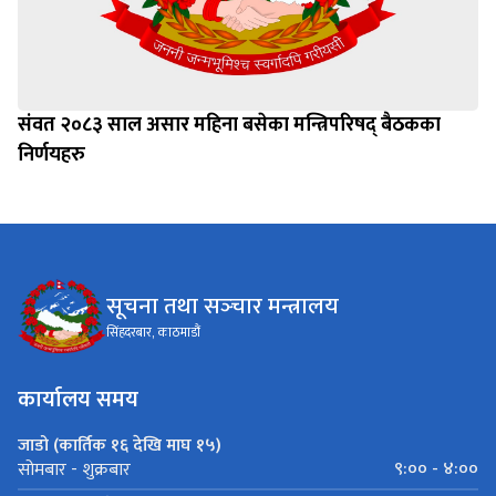
संवत २०८३ साल असार महिना बसेका मन्त्रिपरिषद् बैठकका
निर्णयहरु
सूचना तथा सञ्‍चार मन्त्रालय
सिंहदरबार, काठमाडौं
कार्यालय समय
जाडो (कार्तिक १६ देखि माघ १५)
९:०० - ४:००
सोमबार - शुक्रबार