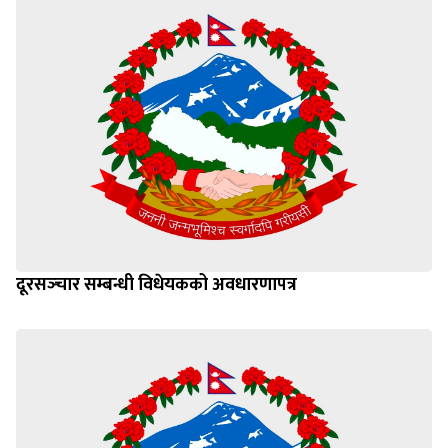
दूरसञ्‍चार सम्बन्धी विधेयकको अवधारणापत्र