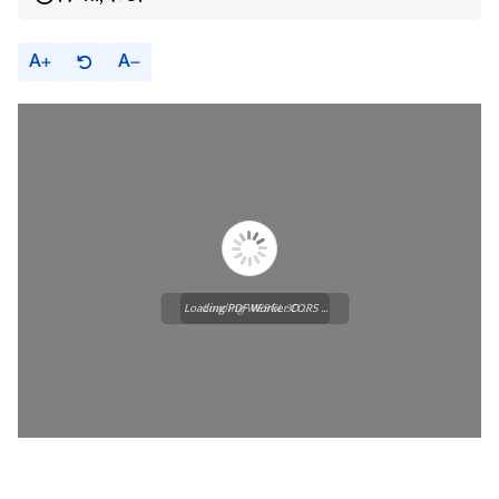
A
A
Loading PDF Worker CORS ...
Loading WEBGL 3D ...