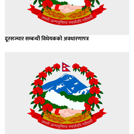
दूरसञ्‍चार सम्बन्धी विधेयकको अवधारणापत्र