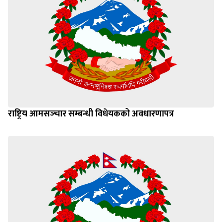
राष्ट्रिय आमसञ्‍चार सम्बन्धी विधेयकको अवधारणापत्र