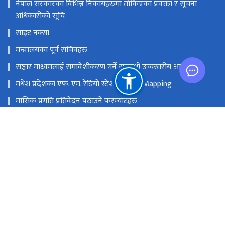
नेपाल सरकारका विभिन्न निकायहरुमा तोकिएका प्रवक्ता र सूचना
अधिकारीको सूचि
साइट नक्सा
मन्त्रालयका पूर्व सचिवहरु
सञ्चार माध्यमलाई समावेशीकरण गर्ने सम्बन्धी उच्चस्तरीय आयोग
मधेश प्रदेशका एफ. एम. रेडियो स्टेशनको GIS Mapping
मासिक प्रगति प्रतिवेदन पठाउने फरम्याटहरु
मस्तिष्क लाभ केन्द्र
प्रधानमन्त्री तथा मन्त्रिपरिषद्को कार्यालय
सङ्घीय मामिला तथा सामान्य प्रशासन मन्‍त्रालय
राष्ट्रिय प्राकृतिक स्रोत तथा वित्त आयोग
सिंहदरबार, काठमाडौं
info@moic.gov.np
‌९७७-१-४२११५५६