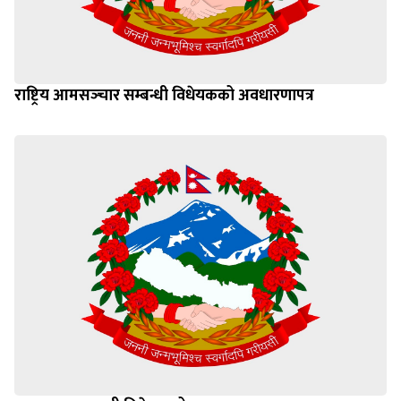
राष्ट्रिय आमसञ्‍चार सम्बन्धी विधेयकको अवधारणापत्र