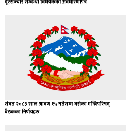
दूरसञ्‍चार सम्बन्धी विधेयकको अवधारणापत्र
संवत २०८३ साल श्रावण १५ गतेसम्म बसेका मन्त्रिपरिषद्
बैठकका निर्णयहरु