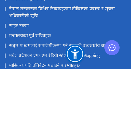
नेपाल सरकारका विभिन्न निकायहरुमा तोकिएका प्रवक्ता र सूचना
अधिकारीको सूचि
साइट नक्सा
मन्त्रालयका पूर्व सचिवहरु
सञ्चार माध्यमलाई समावेशीकरण गर्ने सम्बन्धी उच्चस्तरीय आयोग
मधेश प्रदेशका एफ. एम. रेडियो स्टेशनको GIS Mapping
मासिक प्रगति प्रतिवेदन पठाउने फरम्याटहरु
मस्तिष्क लाभ केन्द्र
प्रधानमन्त्री तथा मन्त्रिपरिषद्को कार्यालय
सङ्घीय मामिला तथा सामान्य प्रशासन मन्‍त्रालय
राष्ट्रिय प्राकृतिक स्रोत तथा वित्त आयोग
सिंहदरबार, काठमाडौं
info@moic.gov.np
‌९७७-१-४२११५५६