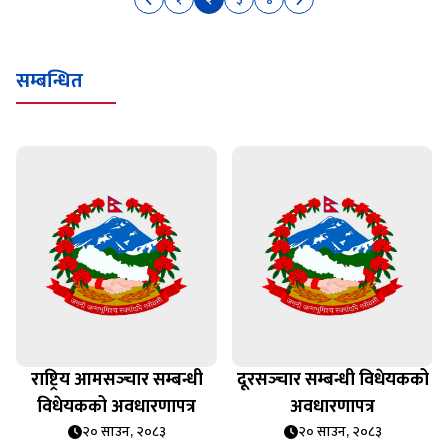
सम्बन्धित
राष्ट्रिय आमसञ्‍चार सम्बन्धी
दूरसञ्‍चार सम्बन्धी विधेयकको
विधेयकको अवधारणापत्र
अवधारणापत्र
२० साउन, २०८३
२० साउन, २०८३