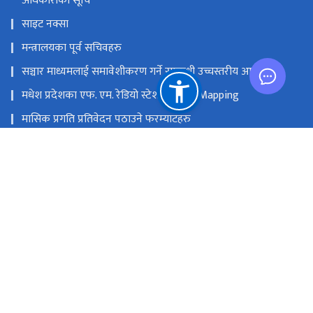
अधिकारीको सूचि
साइट नक्सा
मन्त्रालयका पूर्व सचिवहरु
सञ्चार माध्यमलाई समावेशीकरण गर्ने सम्बन्धी उच्चस्तरीय आयोग
मधेश प्रदेशका एफ. एम. रेडियो स्टेशनको GIS Mapping
मासिक प्रगति प्रतिवेदन पठाउने फरम्याटहरु
मस्तिष्क लाभ केन्द्र
प्रधानमन्त्री तथा मन्त्रिपरिषद्को कार्यालय
सङ्घीय मामिला तथा सामान्य प्रशासन मन्‍त्रालय
राष्ट्रिय प्राकृतिक स्रोत तथा वित्त आयोग
सिंहदरबार, काठमाडौं
info@moic.gov.np
‌९७७-१-४२११५५६