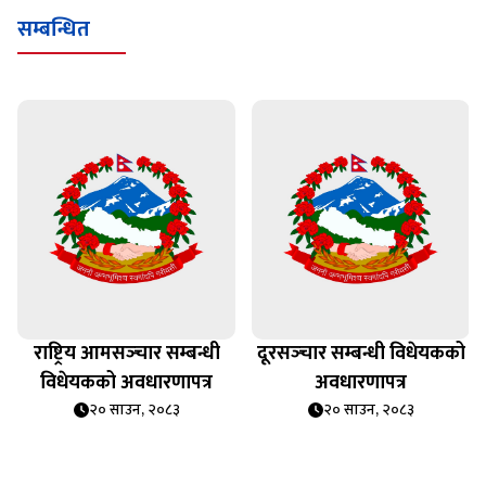
सम्बन्धित
राष्ट्रिय आमसञ्‍चार सम्बन्धी
दूरसञ्‍चार सम्बन्धी विधेयकको
विधेयकको अवधारणापत्र
अवधारणापत्र
२० साउन, २०८३
२० साउन, २०८३