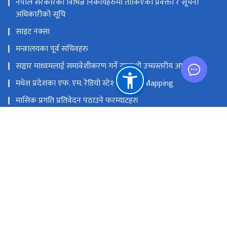
नेपाल सरकारका विभिन्न निकायहरुमा तोकिएका प्रवक्ता र सूचना
अधिकारीको सूचि
साइट नक्सा
मन्त्रालयका पूर्व सचिवहरु
सञ्चार माध्यमलाई समावेशीकरण गर्ने सम्बन्धी उच्चस्तरीय आयोग
मधेश प्रदेशका एफ. एम. रेडियो स्टेशनको GIS Mapping
मासिक प्रगति प्रतिवेदन पठाउने फरम्याटहरु
मस्तिष्क लाभ केन्द्र
प्रधानमन्त्री तथा मन्त्रिपरिषद्को कार्यालय
सङ्घीय मामिला तथा सामान्य प्रशासन मन्‍त्रालय
राष्ट्रिय प्राकृतिक स्रोत तथा वित्त आयोग
सिंहदरबार, काठमाडौं
info@moic.gov.np
‌९७७-१-४२११५५६