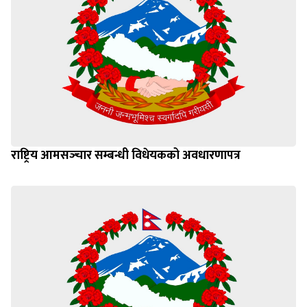
राष्ट्रिय आमसञ्‍चार सम्बन्धी विधेयकको अवधारणापत्र