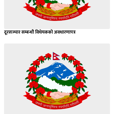
दूरसञ्‍चार सम्बन्धी विधेयकको अवधारणापत्र