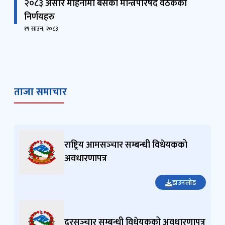
२०८३ असार महिनामा बसेको मन्त्रिपरिषद वैठकका
निर्णयहरु
१९ साउन, २०८३
ताजा समाचार
राष्ट्रिय आमसञ्‍चार सम्बन्धी विधेयकको
अवधारणापत्र
डाउनलोड
दूरसञ्‍चार सम्बन्धी विधेयकको अवधारणापत्र