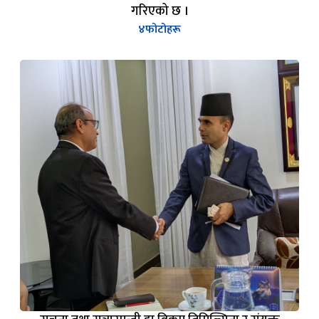
गरिएको छ ।
४
फोटोहरू