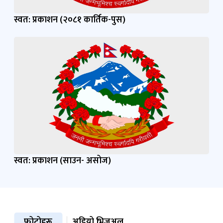
स्वत: प्रकाशन (२०८१ कार्तिक-पुस)
स्वत: प्रकाशन (साउन- असोज)
फोटोहरू
अडियो भिजुअल