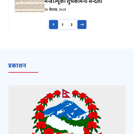
मन्त्रीज्यूको शुभकामना सन्देश।
२० बैशाख, २०८१
१
२
३
प्रकाशन