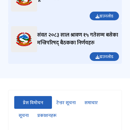
डाउनलोड
संवत २०८३ साल श्रावण १५ गतेसम्म बसेका
मन्त्रिपरिषद् बैठकका निर्णयहरु
डाउनलोड
सीधा
प्रेस विमोचन
टेन्डर सूचना
समाचार
पहिलो
(सक्रिय ट्याब)
ट्याबको
सूचना
प्रकाशनहरू
सामग्रीमा
जानुहोस्