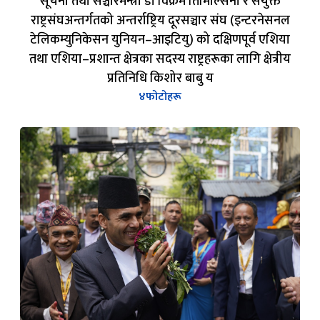
सूचना तथा सञ्चारमन्त्री डा विक्रम तिमिल्सिना र संयुक्त
राष्ट्रसंघअन्तर्गतको अन्तर्राष्ट्रिय दूरसञ्चार संघ (इन्टरनेसनल
टेलिकम्युनिकेसन युनियन–आइटियु) को दक्षिणपूर्व एशिया
तथा एशिया–प्रशान्त क्षेत्रका सदस्य राष्ट्रहरूका लागि क्षेत्रीय
प्रतिनिधि किशोर बाबु य
४
फोटोहरू