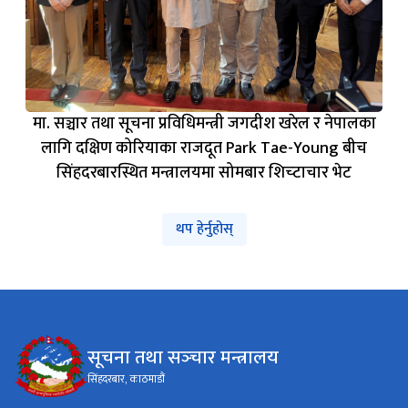
मा. सञ्चार तथा सूचना प्रविधिमन्त्री जगदीश खरेल र नेपालका
लागि दक्षिण कोरियाका राजदूत Park Tae-Young बीच
सिंहदरबारस्थित मन्त्रालयमा सोमबार शिच्टाचार भेट
थप हेर्नुहोस्
सूचना तथा सञ्‍चार मन्त्रालय
सिंहदरबार, काठमाडौं