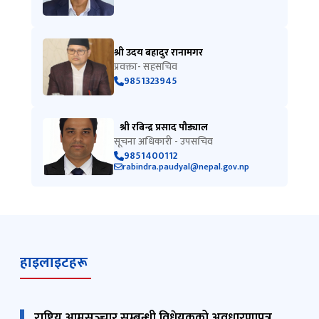
श्री उदय बहादुर रानामगर
प्रवक्ता- सहसचिव
9851323945
श्री रबिन्द्र प्रसाद पौड्याल
सूचना अधिकारी - उपसचिव
9851400112
rabindra.paudyal@nepal.gov.np
हाइलाइटहरू
राष्ट्रिय आमसञ्‍चार सम्बन्धी विधेयकको अवधारणापत्र